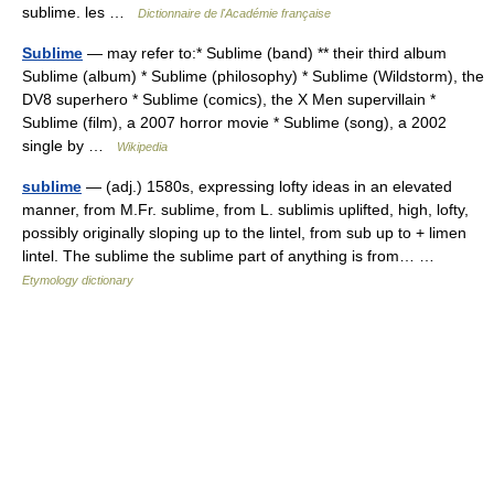
sublime. les …
Dictionnaire de l'Académie française
Sublime
— may refer to:* Sublime (band) ** their third album
Sublime (album) * Sublime (philosophy) * Sublime (Wildstorm), the
DV8 superhero * Sublime (comics), the X Men supervillain *
Sublime (film), a 2007 horror movie * Sublime (song), a 2002
single by …
Wikipedia
sublime
— (adj.) 1580s, expressing lofty ideas in an elevated
manner, from M.Fr. sublime, from L. sublimis uplifted, high, lofty,
possibly originally sloping up to the lintel, from sub up to + limen
lintel. The sublime the sublime part of anything is from… …
Etymology dictionary