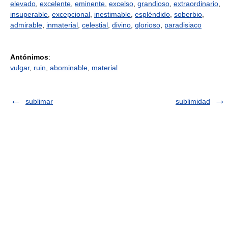
elevado
,
excelente
,
eminente
,
excelso
,
grandioso
,
extraordinario
,
insuperable
,
excepcional
,
inestimable
,
espléndido
,
soberbio
,
admirable
,
inmaterial
,
celestial
,
divino
,
glorioso
,
paradisiaco
Antónimos
:
vulgar
,
ruin
,
abominable
,
material
sublimar
sublimidad