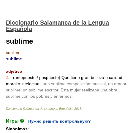
Diccionario Salamanca de la Lengua
Española
sublime
sublime
sublime
_
adjetivo
1.
_
(antepuesto / pospuesto) Que tiene gran belleza o calidad
moral o intelectual:
una sublime composición musical, un orador
sublime, un sublime escritor. Esta mujer realizaba una obra
sublime con los pobres y enfermos.
Diccionario Salamanca de la Lengua Española
.
2015
.
Игры ⚽
Нужно решить контрольную?
Sinónimos
: