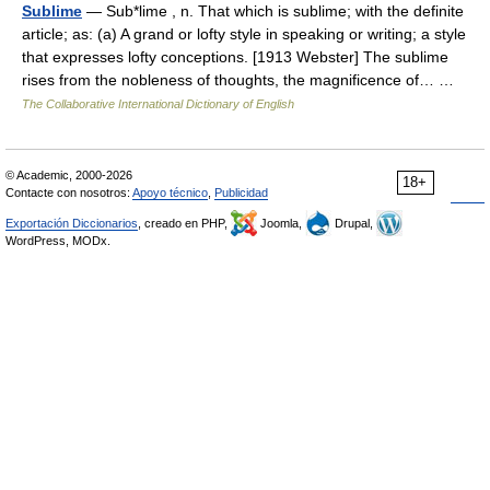
Sublime
— Sub*lime , n. That which is sublime; with the definite
article; as: (a) A grand or lofty style in speaking or writing; a style
that expresses lofty conceptions. [1913 Webster] The sublime
rises from the nobleness of thoughts, the magnificence of… …
The Collaborative International Dictionary of English
© Academic, 2000-2026
18+
Contacte con nosotros:
Apoyo técnico
,
Publicidad
Exportación Diccionarios
, creado en PHP,
Joomla,
Drupal,
WordPress, MODx.