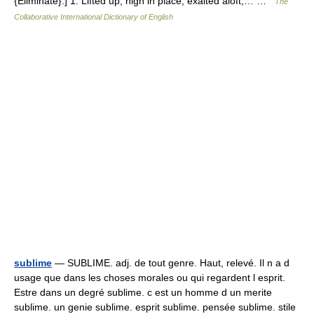
{Eliminate}.] 1. Lifted up; high in place; exalted aloft;… …
The
Collaborative International Dictionary of English
sublime
— SUBLIME. adj. de tout genre. Haut, relevé. Il n a d
usage que dans les choses morales ou qui regardent l esprit.
Estre dans un degré sublime. c est un homme d un merite
sublime. un genie sublime. esprit sublime. pensée sublime. stile