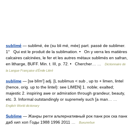
sublimé
— sublimé, ée (su bli mé, mée) part. passé de sublimer.
1° Qui est le produit de la sublimation. • On y verra les matières
calcaires calcinées, le fer et les autres métaux sublimés en safran,
en litharge, BUFF. Min. t. III, p. 72. • Chercher… …
Dictionnaire de
la Langue Française d'Émile Littré
sublime
— [sə blīm′] adj. [L sublimus < sub , up to + limen, lintel
(hence, orig. up to the lintel): see LIMEN] 1. noble; exalted;
majestic 2. inspiring awe or admiration through grandeur, beauty,
etc. 3. Informal outstandingly or supremely such [a man… …
English World dictionary
Sublime
— Жанры регги альтернативный рок панк рок ска панк
даб хип хоп Годы 1988 1996 2011 …
Википедия