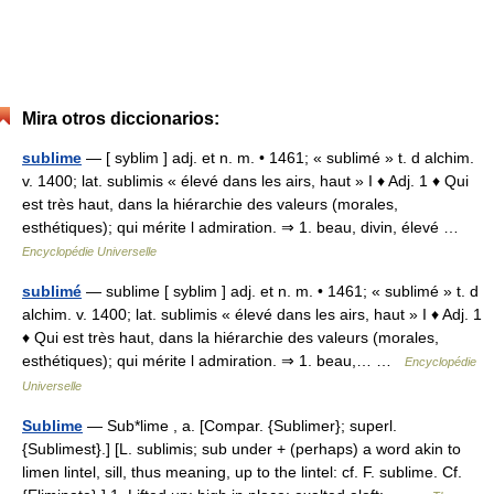
Mira otros diccionarios:
sublime
— [ syblim ] adj. et n. m. • 1461; « sublimé » t. d alchim.
v. 1400; lat. sublimis « élevé dans les airs, haut » I ♦ Adj. 1 ♦ Qui
est très haut, dans la hiérarchie des valeurs (morales,
esthétiques); qui mérite l admiration. ⇒ 1. beau, divin, élevé …
Encyclopédie Universelle
sublimé
— sublime [ syblim ] adj. et n. m. • 1461; « sublimé » t. d
alchim. v. 1400; lat. sublimis « élevé dans les airs, haut » I ♦ Adj. 1
♦ Qui est très haut, dans la hiérarchie des valeurs (morales,
esthétiques); qui mérite l admiration. ⇒ 1. beau,… …
Encyclopédie
Universelle
Sublime
— Sub*lime , a. [Compar. {Sublimer}; superl.
{Sublimest}.] [L. sublimis; sub under + (perhaps) a word akin to
limen lintel, sill, thus meaning, up to the lintel: cf. F. sublime. Cf.